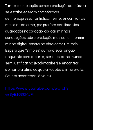
Tanto a composição como a produção da música 
se estabeleceram como formas
de me expressar artisticamente, encontrar as 
melodias da alma, por pra fora sentimentos
guardados no coração, aplicar minhas 
concepções sobre produção musical e imprimir
minha digital sonora na obra como um todo. 
Espero que ‘Simples’ cumpra sua função
enquanto obra de arte, ser e estar no mundo 
sem justificativa (Rookmaaker) e encontrar
o olhar e a alma do que a recebe a interpreta. 
Se isso acontecer, já valeu.
https://www.youtube.com/watch?
v=3yBt638MJFI