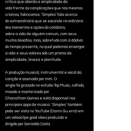
crítica que aborda a simplicidade da
vida frente às complicações que nós mesmos 
criamos, fabricamos. ‘Simples’ fala acerca
do extraordinário que se esconde no ordinário 
dos momentos e ações do cotidiano,
sobre a vida de alguém comum, com seus 
muitos desafios, mas, sobretudo com a dádiva
do tempo presente, no qual podemos enxergar 
a vida e seus valores sob um prisma de
simplicidade, leveza e plenitude.
A produção musical, instrumental e vocal da 
canção é assinada por mim. O
single foi gravado no estúdio Top Music, colhido, 
mixado e masterizado por
Dhanathom Gomes e está disponível nos 
principais apps de música. ‘Simples’ também
pode ser vista no YouTube (Danni Gu erra) em 
um videoclipe good vibes produzido e
dirigido por Genialdo Costa.