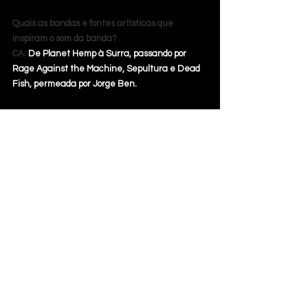
Quais as bandas e fontes artísticas que 
inspiram o som da banda?
CA: 
De Planet Hemp à Surra, passando por 
Rage Against the Machine, Sepultura e Dead 
Fish, permeada por Jorge Ben.
Como vocês estão lidando com a pandemia de 
covid 19? Que tipo de interação a banda está 
tendo com o público nesse momento de 
quarentena?
CA: 
O momento atual tem sido bem cabuloso 
pra galera que produz música e precisa se 
apresentar e tal. A evolução de qualquer 
banda se dá na estrada, em cima do palco, com 
interação do público. Nesse sentido, esse ano 
foi bem difícil. A gente tá lidando com a 
Pandemia da maneira que dá, estando atento 
ao espírito do tempo, tentando entender o 
contexto geral, pra vida mesmo e pro 