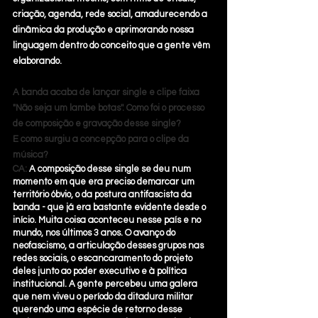
criação, agenda, rede social, amadurecendo a 
dinâmica da produção e aprimorando nossa 
linguagem dentro do conceito que a gente vêm 
elaborando.
A banda acaba de lançar single e clipe faixa 
"Não seja um lambe botas''. Como foi o processo 
de composição e gravação desse single?
E como surgiu a concepção para o clipe da 
música?
CA: 
A composição desse single se deu num 
momento em que era preciso demarcar um 
território óbvio, o da postura antifascista da 
banda - que já era bastante evidente desde o 
início. Muita coisa aconteceu nesse país e no 
mundo, nos últimos 3 anos. O avanço do 
neofascismo, a articulação desses grupos nas 
redes sociais, o escancaramento do projeto 
deles junto ao poder executivo e à política 
institucional. A gente percebeu uma galera 
que nem viveu o período da ditadura militar 
querendo uma espécie de retorno desse 