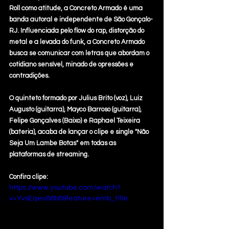
Roll como atitude, a Concreto Armado é uma 
banda autoral e independente de São Gonçalo-
RJ. Influenciada pelo flow do rap, distorção do 
metal e a levada do funk, a Concreto Armado 
busca se comunicar com letras que abordam o 
cotidiano sensível, minado de opressões e 
contradições. 
O quinteto formado por Julius Brito (voz), Luiz 
Augusto (guitarra), Mayco Barroso (guitarra), 
Felipe Gonçalves (Baixo) e Raphael Teixeira 
(bateria), acaba de lançar o clipe e single "Não 
Seja Um Lambe Botas" em todas as 
plataformas de streaming. 
Confira clipe: 
https://www.youtube.com/watch?
v=YvsEqeu86b8&feature=emb_title