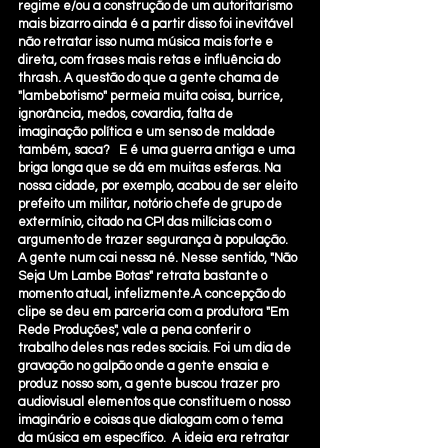
regime e/ou a construção de um autoritarismo 
mais bizarro ainda é a partir disso foi inevitável 
não retratar isso numa música mais forte e 
direta, com frases mais retas e influência do 
thrash. A questão do que a gente chama de 
"lambebotismo" permeia muita coisa, burrice, 
ignorância, medos, covardia, falta de 
imaginação política e um senso de maldade 
também, saca?   E é uma guerra antiga e uma 
briga longa que se dá em muitas esferas. Na 
nossa cidade, por exemplo, acabou de ser eleito 
prefeito um militar, notório chefe de grupo de 
extermínio, citado na CPI das milícias com o 
argumento de trazer segurança à população. 
A gente num cai nessa né. Nesse sentido, "Não 
Seja Um Lambe Botas" retrata bastante o 
momento atual, infelizmente.A concepção do 
clipe se deu em parceria com a produtora "Em 
Rede Produções", vale a pena conferir o 
trabalho deles nas redes sociais. Foi um dia de 
gravação no galpão onde a gente ensaia e 
produz nosso som, a gente buscou trazer pro 
audiovisual elementos que constituem o nosso 
imaginário e coisas que dialogam com o tema 
da música em específico.  A ideia era retratar 