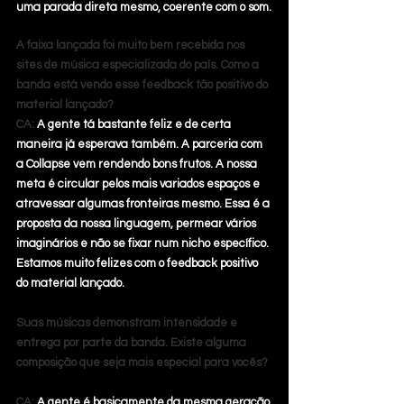
uma parada direta mesmo, coerente com o som.
A faixa lançada foi muito bem recebida nos 
sites de música especializada do país. Como a 
banda está vendo esse feedback tão positivo do 
material lançado?
CA: 
A gente tá bastante feliz e de certa 
maneira já esperava também. A parceria com 
a Collapse vem rendendo bons frutos. A nossa 
meta é circular pelos mais variados espaços e 
atravessar algumas fronteiras mesmo. Essa é a 
proposta da nossa linguagem, permear vários 
imaginários e não se fixar num nicho específico. 
Estamos muito felizes com o feedback positivo 
do material lançado.
Suas músicas demonstram intensidade e 
entrega por parte da banda. Existe alguma 
composição que seja mais especial para vocês? 
CA: 
A gente é basicamente da mesma geração 