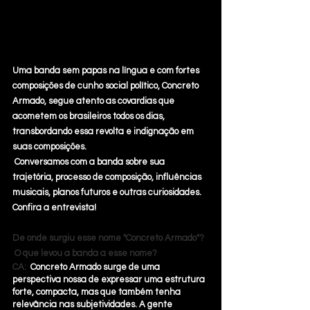
Uma banda sem papas na língua e com fortes 
composições de cunho social político, Concreto 
Armado, segue atento as covardias que 
acometem os brasileiros todos os dias, 
transbordando essa revolta e indignação em 
suas composições.
Conversamos com a banda sobre sua 
trajetória, processo de composição, influências 
musicais, planos futuros e outras curiosidades. 
Confira a entrevista!
De onde surgiu esse nome "Concreto Armado"?  
 O que levou a banda a esse nome?  
CA: 
 Concreto Armado surge de uma 
perspectiva nossa de expressar uma estrutura 
forte, compacta, mas que também tenha 
relevância nas subjetividades. A gente 