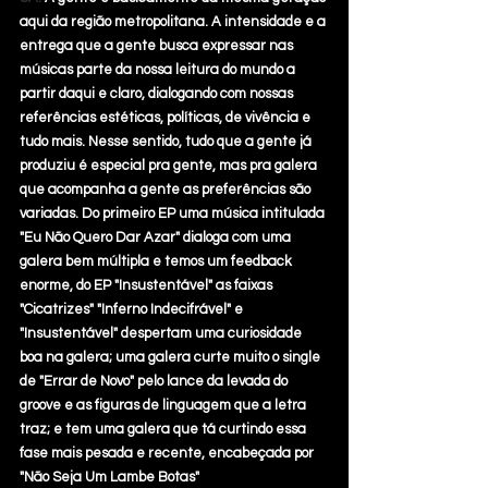
aqui da região metropolitana. A intensidade e a 
entrega que a gente busca expressar nas 
músicas parte da nossa leitura do mundo a 
partir daqui e claro, dialogando com nossas 
referências estéticas, políticas, de vivência e 
tudo mais. Nesse sentido, tudo que a gente já 
produziu é especial pra gente, mas pra galera 
que acompanha a gente as preferências são 
variadas. Do primeiro EP uma música intitulada 
"Eu Não Quero Dar Azar" dialoga com uma 
galera bem múltipla e temos um feedback 
enorme, do EP "Insustentável" as faixas 
"Cicatrizes" "Inferno Indecifrável" e 
"Insustentável" despertam uma curiosidade 
boa na galera; uma galera curte muito o single 
de "Errar de Novo" pelo lance da levada do 
groove e as figuras de linguagem que a letra 
traz; e tem uma galera que tá curtindo essa 
fase mais pesada e recente, encabeçada por 
"Não Seja Um Lambe Botas"