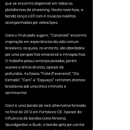
que se encontra disponível em todas as 
plataformas de streaming. Nesta nova fase, a 
banda lança o EP com 4 músicas inéditas 
acompanhadas por videoclipes. 
Como o título pode sugerir, “Caramelo” encontra 
inspiração em experiências da vida comum 
brasileira, as quais, no entanto, são abordadas 
por uma perspectiva emocional e introspectiva. 
O trabalho possui arranjos pesados, porém 
suaves e letras diretas, apesar de 
profundas. As faixas “Faile (Fevereiro)”, “Da 
Estrada”, “Cem” e “Esqueça” retratam dramas 
brasileiros sob uma ótica intimista e 
sentimental.
Canil é uma banda de rock alternativo formada 
no final de 2012 em Fortaleza-CE. Apesar da 
influência de bandas como Nirvana, 
Soundgarden e Bush, a banda opta por cantar 