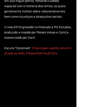
em sua língua pátria, tomando cuidado 
especial com a matéria das letras, as quais 
geralmente tratam sobre relacionamentos 
bem como injustiças e desajustes sociais.
O novo EP foi gravado no Proaudio e MV Estúdios, 
produzido e mixado por Moisés Veloso e Canil,e 
masterizado por Canil.
Escute "Caramelo": 
https://open.spotify.com/intl-
pt/album/5KSL7hfawvE0xFMvL8T5Z0