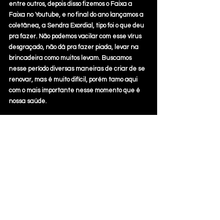
entre outros, depois disso fizemos o Faixa a 
Faixa no Youtube, e no final do ano lançamos a 
coletânea, a Sendra Exordial, tipo foi o que deu 
pra fazer. Não podemos vacilar com esse vírus 
desgraçado, não dá pra fazer piada, levar na 
brincadeira como muitos levam. Buscamos 
nesse período diversas maneiras de criar de se 
renovar, mas é muito difícil, porém tamo aqui 
com o mais importante nesse momento que é 
nossa saúde.
Podemos esperar material inédito em breve?
Estamos tentando compor algo via internet, 
uma batida aqui, to fazendo umas letras, mas é 
bem difícil se adaptar a isso, somos todos ratos 
de estúdio, lá dentro que a coisa funciona.
Quais os planos para 2021?
Aprovamos no edital um orçamento para 
produzirmos uma live agora em janeiro, tem 