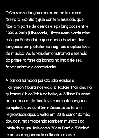
O Carranza lançou recentemente o disco 
"Sendra Exordial", que contém músicas que 
fizeram parte de demos e eps lançados entre 
1999 e 2003 (Liberdade, Ultraseven Nordestino 
e Corpo Fechado), e que nunca haviam sido 
lançadas em plataformas digitais e aplicativos 
de música. As faixas demonstram a essência 
da primeira fase da banda no início de seu 
fervor criativo e contestador.
A banda formada por Cláudio Bastos e 
Harrysson Moura nos vocais;  Rafael Mariano na 
guitarra, Chico Tchê no baixo; e Willson Durand 
na bateria e efeitos, teve a ideia de lançar o 
compilado que contém músicas que foram 
regravadas após a volta em 2015 como "Samba 
do Caos", mas trazendo também músicas do 
início do grupo, tais como, "Sem Paz" e "Pânico", 
faixas carregadas de críticas sociais e 