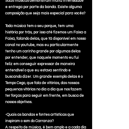
Suas músicas demonstram muita intensidade 
e entrega por parte da banda. Existe alguma 
composição que seja mais especial para vocês? 
Toda música tem o seu porque, tem uma 
história por trás, por isso até fizemos um Faixa a 
Faixa, falando delas, que tá disponível em nosso 
canal no youtube, mas eu particularmente 
tenho um carinho grande por algumas delas 
por entender, que naquele momento eu fui 
feliz em conseguir expressar de maneira 
entendível o que eu estava sentindo e 
buscando dizer. Um grande exemplo delas é o 
Tempo Cego, que fala de vitórias, das nossas 
pequenas vitórias no dia a dia que nos fazem 
ter forças para seguir em frente, em busca de 
nossos objetivos.
-Quais as bandas e fontes artísticas que 
inspiram o som do Carranza?
A respeito de música, é bem amplo e a cada dia 