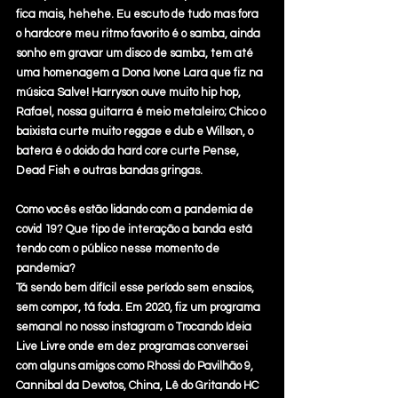
fica mais, hehehe. Eu escuto de tudo mas fora 
o hardcore meu ritmo favorito é o samba, ainda 
sonho em gravar um disco de samba, tem até 
uma homenagem a Dona Ivone Lara que fiz na 
música Salve! Harryson ouve muito hip hop, 
Rafael, nossa guitarra é meio metaleiro; Chico o 
baixista curte muito reggae e dub e Willson, o 
batera é o doido da hard core curte Pense, 
Dead Fish e outras bandas gringas.
Como vocês estão lidando com a pandemia de 
covid 19? Que tipo de interação a banda está 
tendo com o público nesse momento de 
pandemia?
Tá sendo bem difícil esse período sem ensaios, 
sem compor, tá foda. Em 2020, fiz um programa 
semanal no nosso instagram o Trocando Ideia 
Live Livre onde em dez programas conversei 
com alguns amigos como Rhossi do Pavilhão 9, 
Cannibal da Devotos, China, Lê do Gritando HC 