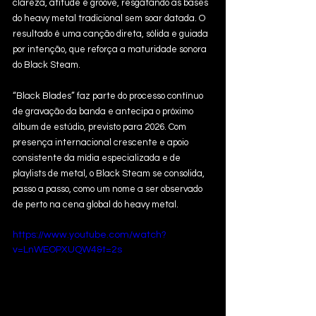
clareza, atitude e groove, resgatando as bases 
do heavy metal tradicional sem soar datada. O 
resultado é uma canção direta, sólida e guiada 
por intenção, que reforça a maturidade sonora 
do Black Steam.
“Black Blades” faz parte do processo contínuo 
de gravação da banda e antecipa o próximo 
álbum de estúdio, previsto para 2026. Com 
presença internacional crescente e apoio 
consistente da mídia especializada e de 
playlists de metal, o Black Steam se consolida, 
passo a passo, como um nome a ser observado 
de perto na cena global do heavy metal.
https://www.youtube.com/watch?
v=LnWEOPXUQW4&t=2s