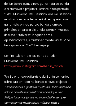
de Ton Beloni como o novo guitarrista da banda, 
e a promover o projeto "Distante e tão perto de 
tudo"- Pluriverso LIVE Sessions. As Live Sessions 
mostram um recorte do período em que o novo 
guitarrista entrou para a banda e um dos 
primeiros ensaios a distância. Serão 4 músicas 
do disco "Pluriverso" lançadas em 4 
episódios/partes, simultaneamente via IGTV no 
Instagram e no YouTube do grupo. 
Confira "Distante e tão perto de tudo"- 
Pluriverso LIVE Sessions:
https://www.instagram.com/benin_oficial/
Ton Beloni, novo guitarrista da Benin comentou 
sobre sua entrada na banda e novos projetos:
" Já conhecia e gostava muito da Benin antes de 
rolar o convite para entrar na banda, eu e o 
Felipe tocamos juntos na Incendiall e sempre 
conversamos muito sobre música, vida e 