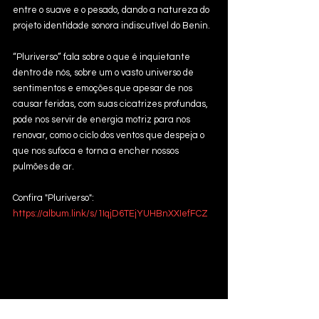
entre o suave e o pesado, dando a natureza do 
projeto identidade sonora indiscutível do Benin. 
“Pluriverso” fala sobre o que é inquietante 
dentro de nós, sobre um o vasto universo de 
sentimentos e emoções que apesar de nos 
causar feridas, com suas cicatrizes profundas, 
pode nos servir de energia motriz para nos 
renovar, como o ciclo dos ventos que despeja o 
que nos sufoca e torna a encher nossos 
pulmões de ar.
Confira "Pluriverso": 
https://album.link/s/1IqjD6TEjYUHBnXXIefFCZ