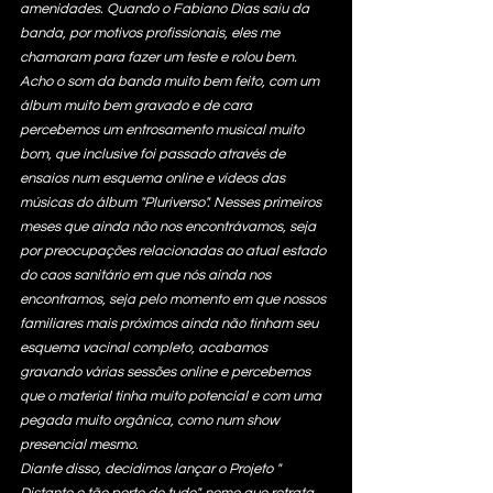
amenidades. Quando o Fabiano Dias saiu da 
banda, por motivos profissionais, eles me 
chamaram para fazer um teste e rolou bem. 
Acho o som da banda muito bem feito, com um 
álbum muito bem gravado e de cara 
percebemos um entrosamento musical muito 
bom, que inclusive foi passado através de 
ensaios num esquema online e vídeos das 
músicas do álbum "Pluriverso". Nesses primeiros 
meses que ainda não nos encontrávamos, seja 
por preocupações relacionadas ao atual estado 
do caos sanitário em que nós ainda nos 
encontramos, seja pelo momento em que nossos 
familiares mais próximos ainda não tinham seu 
esquema vacinal completo, acabamos 
gravando várias sessões online e percebemos 
que o material tinha muito potencial e com uma 
pegada muito orgânica, como num show 
presencial mesmo.  
Diante disso, decidimos lançar o Projeto " 
Distante e tão perto de tudo", nome que retrata 