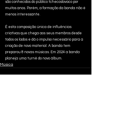
são conhecidos do público tchecoslovaco por 
muitos anos. Porém, a formação da banda não é 
menos interessante.
É esta composição única de influências 
criativas que chega aos seus membros desde 
todos os lados e dá o impulso necessário para a 
criação de novo material. A banda tem 
preparou 8 novas músicas. Em 2024 a banda 
planeja uma turnê do novo álbum.
Música
Ver tudo
Posts recentes