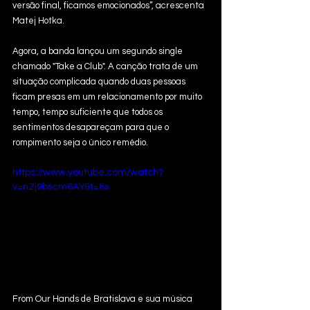
versão final, ficamos emocionados”, acrescenta 
Matej Hotka.
Agora, a banda lançou um segundo single 
chamado "Take a Club". A canção trata de um 
situação complicada quando duas pessoas 
ficam presas em um relacionamento por muito 
tempo, tempo suficiente que todos os 
sentimentos desapareçam para que o 
rompimento seja o único remédio.
https://www.youtube.com/watch?
v=nZj9bscm6AY&t=8s
From Our Hands de Bratislava e sua música 