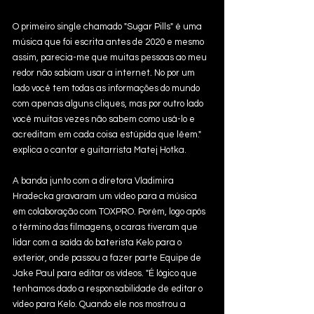
O primeiro single chamado "Sugar Pills" é uma 
música que foi escrita antes de 2020 e mesmo 
assim, parecia-me que muitas pessoas ao meu 
redor não sabiam usar a internet. No por um 
lado você tem todas as informações do mundo 
com apenas alguns cliques, mas por outro lado 
você muitas vezes não sabem como usá-lo e 
acreditam em cada coisa estúpida que lêem." 
explica o cantor e guitarrista Matej Hotka. 
A banda junto com a diretora Vladimira 
Hradecka gravaram um vídeo para a música 
em colaboração com TOXPRO. Porém, logo após 
o término das filmagens, o caras tiveram que 
lidar com a saída do baterista Kelo para o 
exterior, onde passou a fazer parte Equipe de 
Jake Paul para editar os vídeos. "É lógico que 
tenhamos dado a responsabilidade de editar o 
vídeo para Kelo. Quando ele nos mostrou a 