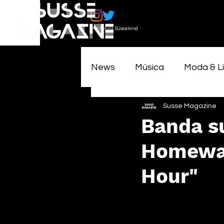
Por Sylvia Süssekind
News
Música
Moda & Li
Susse Magazine
Banda s
Homewar
Hour"