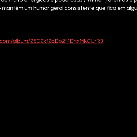
o mantém um humor geral consistente que fica em algu
ify.com/album/25G2xf2pDp2MDnxMkCUrR3