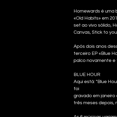
Homewards é uma ba
«Old Habits» em 20
set ao vivo sólido
Canvas, Stick to yo
Após dois anos des
terceiro EP «Blue H
palco novamente e f
BLUE HOUR
Aqui está: "Blue Ho
foi 
gravado em janeiro
três meses depois, n
As 6 músicas variam