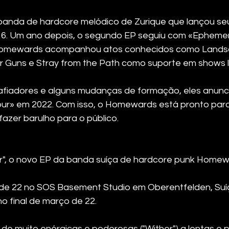
nda de hardcore melódico de Zurique que lançou seu
16. Um ano depois, o segundo EP seguiu com «Ephemer
, Homewards acompanhou atos conhecidos como Lands
ur Guns e Stray from the Path como suporte em shows l
afiadores e alguns mudanças de formação, eles anunc
our» em 2022. Com isso, o Homewards está pronto para
azer barulho para o público.
ur", o novo EP da banda suíça de hardcore punk Homew
 de 22 no SOS Basement Studio em Oberentfelden, Suí
o final de março de 22.
 de muito enérgicas e poderosas ("Wither") a lentas e 