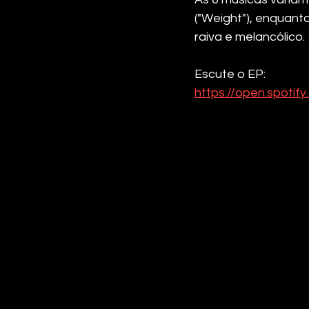
("Weight"), enquant
raiva e melancólico.
Escute o EP: 
https://open.spot