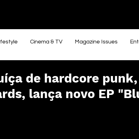
festyle
Cinema & TV
Magazine Issues
Ent
uíça de hardcore punk,
ds, lança novo EP "Bl