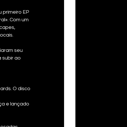
 primeiro EP 
al». Com um 
capes, 
ocais. 
iaram seu 
 subir ao 
ards. O disco 
ça e lançado 
pesadas 