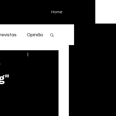
Home
revistas
Opinião
g"