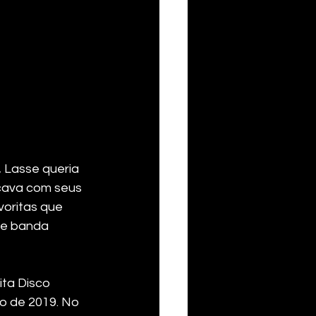
 Lasse queria 
ocava com seus 
oritas que 
de banda 
ita Disco 
io de 2019. No 