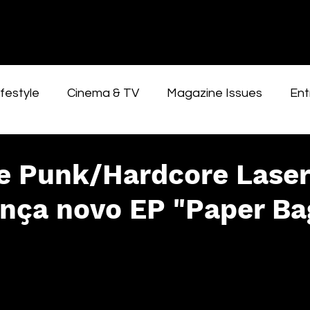
festyle
Cinema & TV
Magazine Issues
Ent
e Punk/Hardcore Laser
ança novo EP "Paper Ba