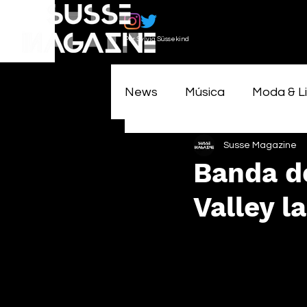
Por Sylvia Süssekind
News
Música
Moda & Li
Susse Magazine
Banda d
Valley l