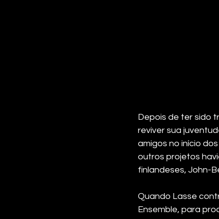
Depois de ter sido t
reviver sua juventu
amigos no início do
outros projetos hav
finlandeses, John-Be
Quando Lasse contrat
Ensemble, para produ