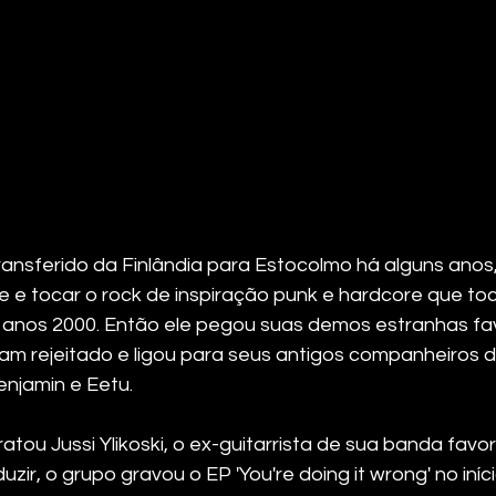
ransferido da Finlândia para Estocolmo há alguns anos,
de e tocar o rock de inspiração punk e hardcore que t
s anos 2000. Então ele pegou suas demos estranhas fav
iam rejeitado e ligou para seus antigos companheiros 
njamin e Eetu. 
ou Jussi Ylikoski, o ex-guitarrista de sua banda favor
zir, o grupo gravou o EP 'You're doing it wrong' no iníc