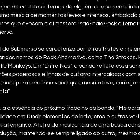
ução de conflitos internos de alguém que se sente inti
 uma mescla de momentos leves e intensos, embalada p
tes que evocam a atmosfera "sad-indie/rock alternati
merso.
 da Submerso se caracteriza por letras tristes e melan
randes nomes do Rock Alternativo, como The Strokes, K
ic Monkeys. Em "Entre Nós", a banda reflete essa so
frões poderosos e linhas de guitarra intercaladas com s
onoro para uma linha vocal que, mesmo leve, carrega
ta".
la a essência do próximo trabalho da banda, "Melodra
ilidade em fundir elementos do indie, emo e outras ver
k alternativo. A letra da música fala de uma busca con
olução, mantendo-se sempre ligado ao outro, mesmo q