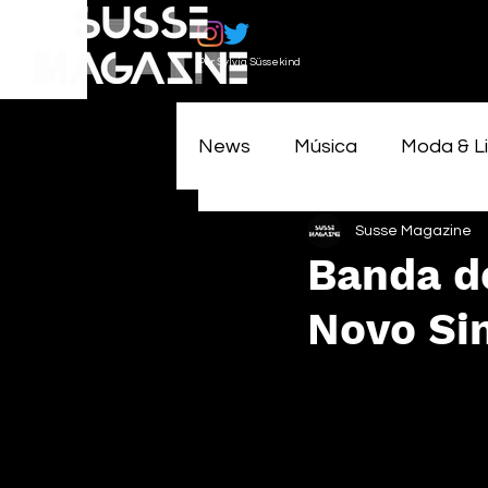
Por Sylvia Süssekind
News
Música
Moda & Li
Susse Magazine
Banda d
Novo Sin