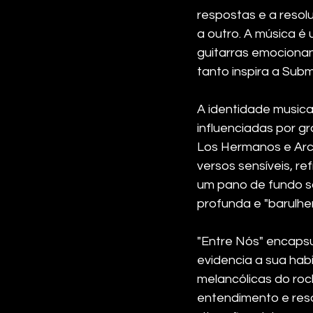
respostas e a resol
a outro. A música é
guitarras emocionan
tanto inspira a Sub
A identidade musical
influenciadas por g
Los Hermanos e Arct
versos sensíveis, re
um pano de fundo s
profunda e "barulhen
"Entre Nós" encapsu
evidencia a sua hab
melancólicas do roc
entendimento e res