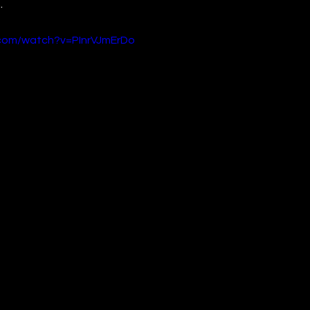
.
.com/watch?v=PInrVJmErDo