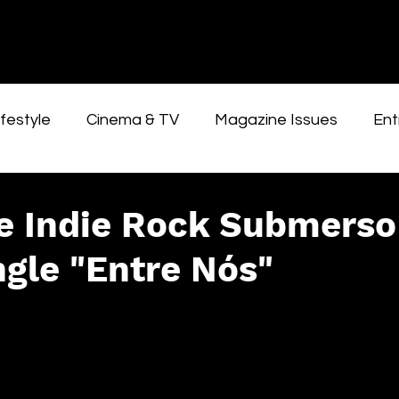
festyle
Cinema & TV
Magazine Issues
Ent
e Indie Rock Submerso
gle "Entre Nós"