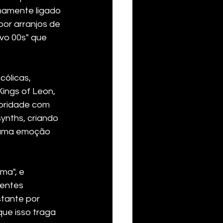
mamente ligado 
or arranjos de 
vo 00s" que 
cólicas, 
ings of Leon, 
noridade com 
ynths, criando 
 uma emoção 
ma", e 
tentes 
stante por 
ue isso traga 