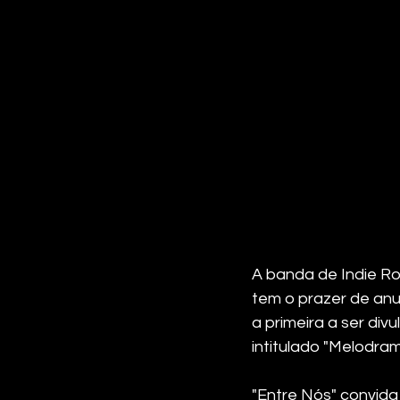
A banda de Indie Ro
tem o prazer de anun
a primeira a ser di
intitulado "Melodram
"Entre Nós" convida