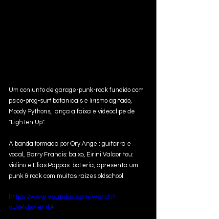
Um conjunto de garage-punk-rock fundido com 
psico-prog-surf botanicals e lirismo agitado, 
Moody Pythons, lança a faixa e videoclipe de 
"Lighten Up".
A banda formada por Ory Angel: guitarra e 
vocal, Barry Francis: baixo, Eirini Valaoritou: 
violino e Elias Pappas: bateria, apresenta um 
punk & rock com muitas raizes oldschool. 
https://www.youtube.com/watch?
v=kRvfx4eErfA