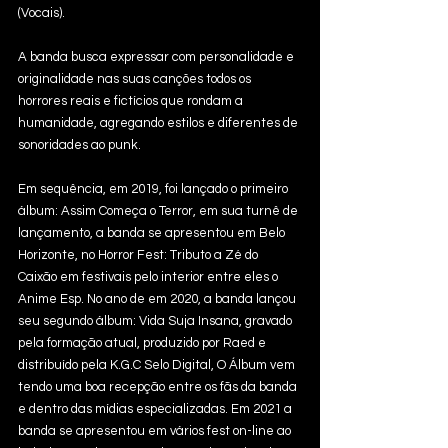
(Vocais). 
A banda busca expressar com personalidade e 
originalidade nas suas canções todos os 
horrores reais e fictícios que rondam a 
humanidade, agregando estilos e diferentes de 
sonoridades ao punk. 
Em sequência, em 2019, foi lançado o primeiro 
álbum: Assim Começa o Terror, em sua turnê de 
lançamento, a banda se apresentou em Belo 
Horizonte, no Horror Fest: Tributo a Zé do 
Caixão em festivais pelo interior entre eles o 
Anime Esp. No ano de em 2020, a banda lançou 
seu segundo álbum: Vida Suja Insana, gravado 
pela formação atual, produzido por Raed e 
distribuído pela K.G.C Selo Digital, O Álbum vem 
tendo uma boa recepção entre os fãs da banda 
e dentro das mídias especializadas. Em 2021 a 
banda se apresentou em vários fest on-line ao 