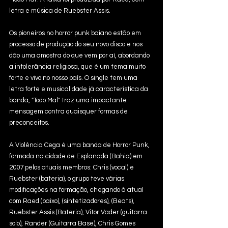
letra e música de Ruebster Assis.  
Os pioneiros no horror punk baiano estão em 
processo de produção do seu novo disco e nos 
dão uma amostra do que vem por aí, abordando 
a intolerância religiosa, que é um tema muito 
forte e vivo no nosso país. O single tem uma 
letra forte e musicalidade já característica da 
banda, "Todo Mal" traz uma impactante 
mensagem contra quaisquer formas de 
preconceitos.    
A Violência Cega é uma banda de Horror Punk, 
formada na cidade de Esplanada (Bahia) em 
2007 pelos atuais membros: Chris (vocal) e 
Ruebster (bateria), o grupo teve várias 
modificações na formação, chegando à atual 
com Raed (baixo), (sintetizadores), (Beats), 
Ruebster Assis (Bateria), Vitor Vader (guitarra 
solo), Rander (Guitarra Base), Chris Gomes 