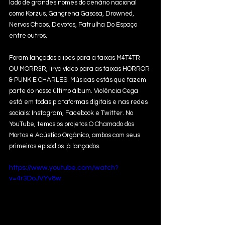
lado de grandes nomes do cenário nacional 
como Korzus, Gangrena Gasosa, Drowned, 
Nervos Chaos, Devotos, Patrulha Do Espaço 
entre outros.  
Foram lançados clipes para a faixas M4T4TR 
OU MORR3R, liryc vídeo para as faixas HORROR 
& PUNK E CHARLES. Músicas estás que fazem 
parte do nosso último álbum. Violência Cega 
está em todas plataformas digitais e nas redes 
sociais: Instagram, Facebook e Twitter. No 
YouTube, temos os projetos O Chamado dos 
Mortos e Acústico Orgânico, ambos com seus 
primeiros episódios já lançados. 
https://www.youtube.com/watch?
v=4r3DoJVYv8w