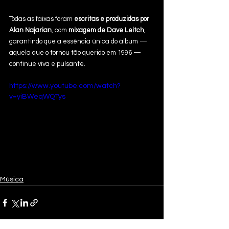
Todas as faixas foram 
escritas e produzidas por 
Alan Najarian
, com 
mixagem de Dave Leitch
, 
garantindo que a essência única do álbum — 
aquela que o tornou tão querido em 1996 — 
continue viva e pulsante.
https://www.youtube.com/watch?
v=yiBWeqWQTys
Música