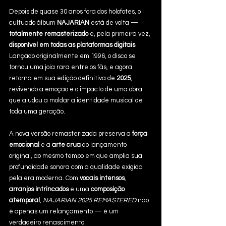
Depois de quase 30 anos fora dos holofotes, o 
cultuado álbum 
NAJARIAN
 está de volta — 
totalmente remasterizado
 e, pela primeira vez, 
disponível em todas as plataformas digitais
. 
Lançado originalmente em 1996, o disco se 
tornou uma joia rara entre os fãs, e agora 
retorna em sua edição definitiva de 
2025
, 
revivendo a emoção e o impacto de uma obra 
que ajudou a moldar a identidade musical de 
toda uma geração.
A nova versão remasterizada preserva a 
força 
emocional
 e a 
arte crua
 do lançamento 
original, ao mesmo tempo em que amplia sua 
profundidade sonora com a qualidade exigida 
pela era moderna. Com 
vocais intensos
, 
arranjos intrincados
 e uma 
composição 
atemporal
, 
NAJARIAN 2025 REMASTERED
 não 
é apenas um relançamento — é um 
verdadeiro renascimento.