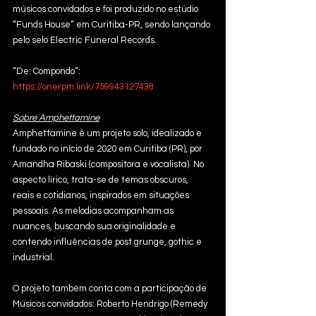
músicos convidados e foi produzido no estúdio 
“Funds House” em Curitiba-PR, sendo lançando 
pelo selo Electric Funeral Records.
“De: Compondo”: 
https://onerpm.link/759943127438
Sobre Amphettamine
Amphettamine é um projeto solo, idealizado e 
fundado no início de 2020 em Curitiba (PR), por 
Amandha Ribaski (compositora e vocalista). No 
aspecto lírico, trata-se de temas obscuros, 
reais e cotidianos, inspirados em situações 
pessoais. As melodias acompanham as 
nuances, buscando sua originalidade e 
contendo influências de post grunge, gothic e 
industrial. 
O projeto também conta com a participação de 
Músicos convidados: Roberto Hendrigo (Remedy 