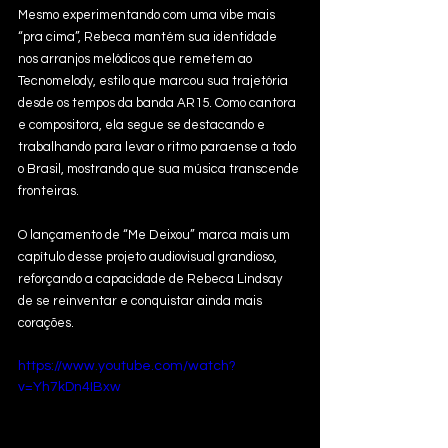
Mesmo experimentando com uma vibe mais 
“pra cima”, Rebeca mantém sua identidade 
nos arranjos melódicos que remetem ao 
Tecnomelody, estilo que marcou sua trajetória 
desde os tempos da banda AR15. Como cantora 
e compositora, ela segue se destacando e 
trabalhando para levar o ritmo paraense a todo 
o Brasil, mostrando que sua música transcende 
fronteiras.
O lançamento de “Me Deixou” marca mais um 
capítulo desse projeto audiovisual grandioso, 
reforçando a capacidade de Rebeca Lindsay 
de se reinventar e conquistar ainda mais 
corações.
https://www.youtube.com/watch?
v=Yh7kDn4IBxw