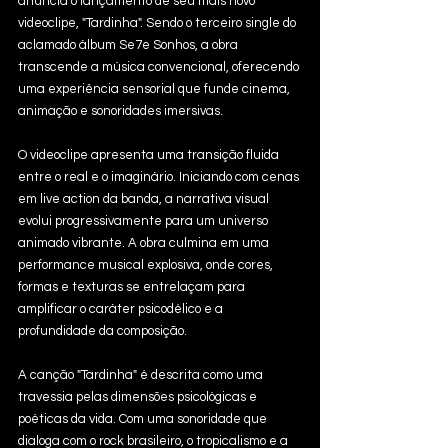
anuncia o lançamento de seu mais novo 
videoclipe, "Tardinha". Sendo o terceiro single do 
aclamado álbum Se7e Sonhos, a obra 
transcende a música convencional, oferecendo 
uma experiência sensorial que funde cinema, 
animação e sonoridades imersivas.
O videoclipe apresenta uma transição fluida 
entre o real e o imaginário. Iniciando com cenas 
em live action da banda, a narrativa visual 
evolui progressivamente para um universo 
animado vibrante. A obra culmina em uma 
performance musical explosiva, onde cores, 
formas e texturas se entrelaçam para 
amplificar o caráter psicodélico e a 
profundidade da composição.
A canção "Tardinha" é descrita como uma 
travessia pelas dimensões psicológicas e 
poéticas da vida. Com uma sonoridade que 
dialoga com o rock brasileiro, o tropicalismo e a 