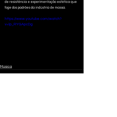
de resistência e experimentação estética que 
foge dos padrões da indústria de massa.
https://www.youtube.com/watch?
v=lp_RYGApcDg
Música
Ver tudo
Posts recentes