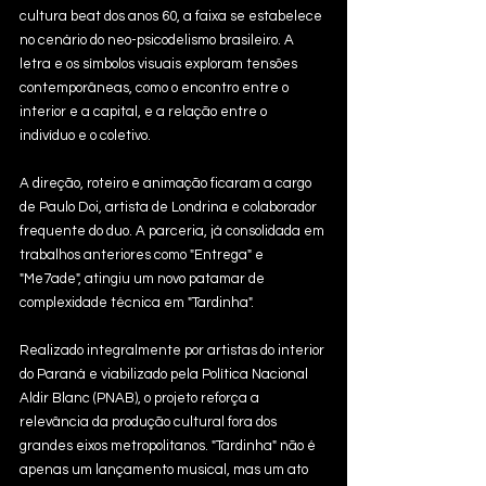
cultura beat dos anos 60, a faixa se estabelece 
no cenário do neo-psicodelismo brasileiro. A 
letra e os símbolos visuais exploram tensões 
contemporâneas, como o encontro entre o 
interior e a capital, e a relação entre o 
indivíduo e o coletivo.
A direção, roteiro e animação ficaram a cargo 
de Paulo Doi, artista de Londrina e colaborador 
frequente do duo. A parceria, já consolidada em 
trabalhos anteriores como "Entrega" e 
"Me7ade", atingiu um novo patamar de 
complexidade técnica em "Tardinha".
Realizado integralmente por artistas do interior 
do Paraná e viabilizado pela Política Nacional 
Aldir Blanc (PNAB), o projeto reforça a 
relevância da produção cultural fora dos 
grandes eixos metropolitanos. "Tardinha" não é 
apenas um lançamento musical, mas um ato 