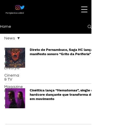
Por Sylvia Süssekind
Home
News
News
Direto de Pernambuco, Saga HC lança o
manifesto sonoro “Grito da Periferia”
Música
Moda &
Lifestyle
Cinema
& TV
Magazine
Cinéttica lança “Hematomas”, single de
Issues
hardcore dançante que transforma dor
Entrevistas
em movimento
Opinião