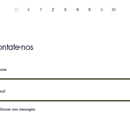
1
2
3
4
5
ntate-nos