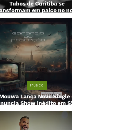
Tubos de Curitiba se
ransformam em palco no novo
clipe da Favourite Dealer
Música
Mouwa Lança Novo Single e
nuncia Show Inédito em São
Paulo