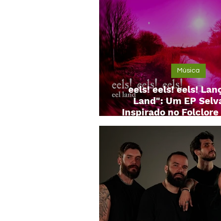
Música
eels! eels! eels! Lan
Land": Um EP Sel
Inspirado no Folclore
Anglia e Impacto Cl