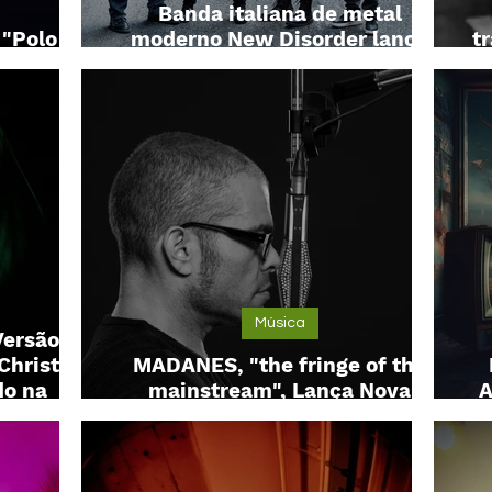
Banda italiana de metal
"Polo de
moderno New Disorder lança
t
acífico"
novo single “Static”
Música
ersão de
Christian
MADANES, "the fringe of the
do na
mainstream", Lança Nova
A
rock
Canção de Amor Inconvencional