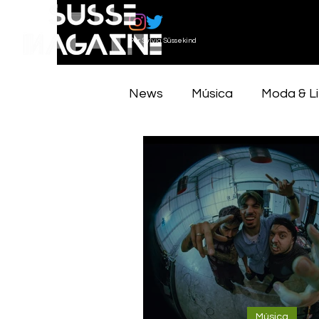
Por Sylvia Süssekind
News
Música
Moda & Li
Entrevistas
Opinião
Música