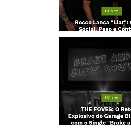
Música
Rocco Lança "Liar": 
Social, Peso e Cont
Estético em Novo S
Música
THE FOVES: O Ret
Explosivo do Garage B
com o Single "Brake 
Down" e o Álbum "Bla