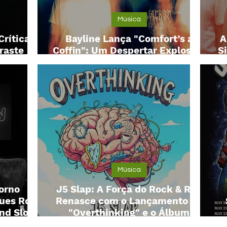
Música
Crítica
Bayline Lança "Comfort’s a
A
raste
Coffin": Um Despertar Explosivo
S
ingle
Contra a Zona de Conforto
Música
orno
J5 Slap: A Força do Rock & Roll
lues Rock
Renasce com o Lançamento de
and Slow
"Overthinking" e o Álbum
st from
"Kick-Ass"