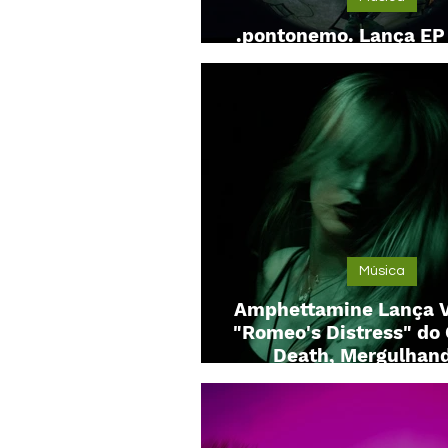
.pontonemo. Lança EP 
Inacessibilidade do P
Música
Amphettamine Lança V
"Romeo's Distress" do 
Death, Mergulhan
Essência do Death