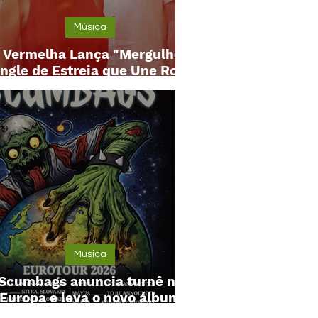
Música
 Vermelha Lança "Mergulho",
ingle de Estreia que Une Rock
Alternativo e Brasilidade
Música
Scumbags anuncia turnê na
Europa e leva o novo álbum
"Ugly Face" para 10 cidades