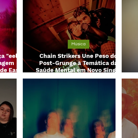
Música
ça "eel
Chain Strikers Une Peso do
vagem
Post-Grunge à Temática da
 de East
Saúde Mental em Novo Single
imático
"Hate to Love"